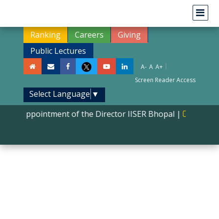
Ranking
Careers
Giving
Public Lectures
|
A-
A
A+
Screen Reader Access
Select Language
▼
Appointment of the Director IISER Bhopal
|
Phd Adm