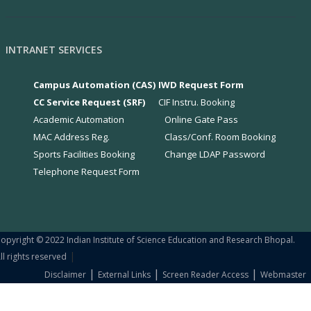
INTRANET SERVICES
Campus Automation (CAS)
IWD Request Form
CC Service Request (SRF)
CIF Instru. Booking
Academic Automation
Online Gate Pass
MAC Address Reg.
Class/Conf. Room Booking
Sports Facilities Booking
Change LDAP Password
Telephone Request Form
opyright © 2022 Indian Institute of Science Education and Research Bhopal.
|
ll rights reserved
|
|
|
Disclaimer
External Links
Screen Reader Access
Webmaster