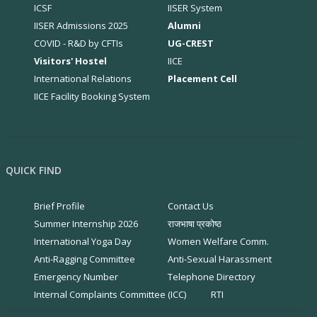
ICSF
IISER System
IISER Admissions 2025
Alumni
COVID - R&D by CFTIs
UG-CREST
Visitors' Hostel
IICE
International Relations
Placement Cell
IICE Facility Booking System
QUICK FIND
Brief Profile
Contact Us
Summer Internship 2026
राजभाषा प्रकोष्ठ
International Yoga Day
Women Welfare Comm.
Anti-Ragging Committee
Anti-Sexual Harassment
Emergency Number
Telephone Directory
Internal Complaints Committee (ICC)
RTI